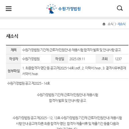
대
소
나
>
소식
새소식
Home
법
한
송
홀
법원
소식
민원
정보
소통
새소식
원
소개
소
민
안
로
소
새소식
민원안
사건검
법원에
식
개
제목
법원장
내
색
바란다
수원가정법원 기간제 근로자(민원안내) 채용시험 합격자 발표 및 안내사항 공고
민
국
내
소
우리법
인사말
원
작성자
수원가정법원
작성일
2025.09.11
조회
1237
원 안내
법률상
판결서
칭찬합
정
법
마
송
연혁
자료
담안내
사본 제
니다
보
1. 최종합격자 명단 등 공고(제2025-14호).pdf
,
2. 이력서.hwp
,
3. 결격사유부존재
첨부파일
공신청
소
원
당
서약서.hwp
조직 및
법원게
장애인
부조리
통
전화번
시판
등의 접
신고센
(구
수원가정법원 공고 제2025 – 14호
호
근 및 사
각급법
터
E-mail
법지원
원안내
전
수원가정법원 기간제 근로자(민원안내) 채용시험
수원가
Club
법원견
합격자 발표 및 안내사항 공고
정법원
자주묻
학
자
업무안
는질문
정보공
민
내
수원가정법원 공고 제2025 – 12, 13호 수원가정법원 기간제 근로자(민원안내) 채용시험
유관기
개
시행 안내 공고에 따른 최종 합격자 명단, 합격자 제출서류 및 제출기간 등을 다음과
원
재판개
관안내