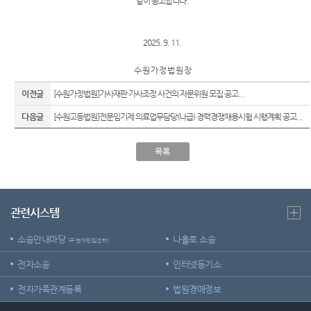
같이 공고합니다.
정 및 법
센
For
정안내
Foreigners
터)
관할구
2025. 9. 11.
후견센
역
터
수 원 가 정 법 원 장
청사안
이전글
내
[수원가정법원]가사재판·가사조정 사건의 자문위원 모집 공고...
다음글
[수원고등법원]전문임기제 의료업무담당(나급) 경력경쟁채용시험 시행계획 공고...
찾아오
시는길
목록
관련시스템
소송안내마당
나홀로 소송
(구 전자민원센터)
전자소송
인터넷등기소
전자가족관계등록
법원경매정보