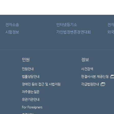
전자소송
인터넷등기소
전
시험정보
가인법정변론경연대회
외국
민원
정보
민원안내
사건검색
법률상담안내
판결서사본 제공신청
장애인 등의 접근 및 사법지원
각급법원안내
자주묻는질문
유관기관안내
For Foreigners