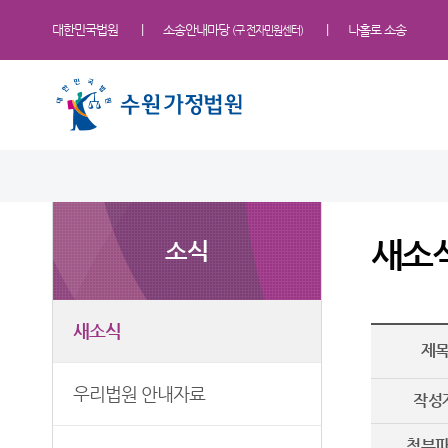
대한민국법원
소송안내마당
나홀로 소송
(구 전자민원센터)
법원 소개
소식
민원
정보
소통
법원장 인사말
새소식
민원안내
사건검색
법원에 바란다
새소
소식
연혁
우리법원 안내자료
법률상담안내
판결서사본 제공신청
칭찬합니다
조직 및 전화번호
법원게시판
장애인 등의 접근 및 사법지원
각급법원안내
부조리 신고센터
수원가정법원 업무안내
E-mail Club
자주묻는질문
법원견학
새소식
제
재판개정 및 법정안내
유관기관안내
정보공개
관할구역
For Foreigners
우리법원 안내자료
작성
청사안내
후견센터
첨부