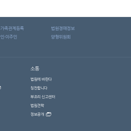
자가족관계등록
법원경매정보
인·이주민
양형위원회
소통
법원에 바란다
칭찬합니다
부조리 신고센터
법원견학
정보공개