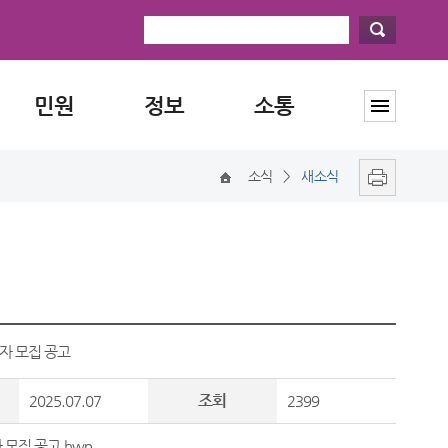
민원
정보
소통
소식
>
새소식
자 모집 공고
조회
2025.07.07
2399
모집 공고.hwp