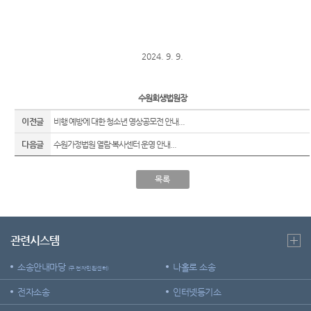
정 및 법
센
For
정안내
Foreigners
터)
관할구
후견센
역
2024. 9. 9.
터
청사안
내
수원회생법원장
찾아오
이전글
비행 예방에 대한 청소년 영상공모전 안내...
시는길
다음글
수원가정법원 열람·복사센터 운영 안내...
목록
관련시스템
소송안내마당
나홀로 소송
(구 전자민원센터)
전자소송
인터넷등기소