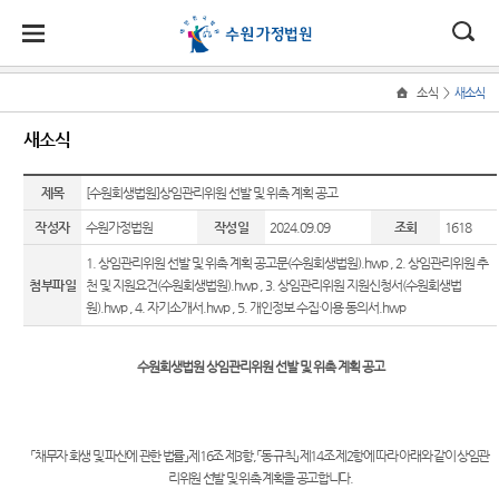
대
소
나
>
소식
새소식
Home
법
한
송
홀
법원
소식
민원
정보
소통
새소식
원
소개
소
민
안
로
소
새소식
민원안
사건검
법원에
식
개
제목
법원장
내
색
바란다
[수원회생법원]상임관리위원 선발 및 위촉 계획 공고
민
국
내
소
우리법
인사말
원
작성자
수원가정법원
작성일
2024.09.09
조회
1618
원 안내
법률상
판결서
칭찬합
정
법
마
송
연혁
자료
담안내
사본 제
니다
보
1. 상임관리위원 선발 및 위촉 계획 공고문(수원회생법원).hwp
,
2. 상임관리위원 추
공신청
소
원
당
첨부파일
천 및 지원요건(수원회생법원).hwp
,
3. 상임관리위원 지원신청서(수원회생법
조직 및
법원게
장애인
부조리
통
원).hwp
,
4. 자기소개서.hwp
,
5. 개인정보 수집·이용 동의서.hwp
전화번
시판
등의 접
신고센
(구
호
근 및 사
각급법
터
E-mail
법지원
원안내
전
수원회생법원 상임관리위원 선발 및 위촉 계획 공고
수원가
Club
법원견
정법원
자주묻
학
자
업무안
는질문
정보공
민
내
「
채무자 회생 및 파산에 관한 법률
」
제
16
조 제
3
항
,
「
동 규칙
」
제
14
조 제
2
항에 따라 아래와 같이 상임관
유관기
개
리위원 선발 및 위촉 계획을 공고합니다
.
원
재판개
관안내